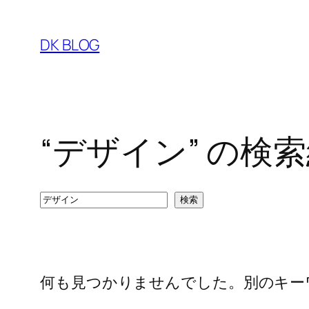
内
容
DK BLOG
を
ス
キ
ッ
“デザイン” の検
プ
検
検索
索
何も見つかりませんでした。別のキー